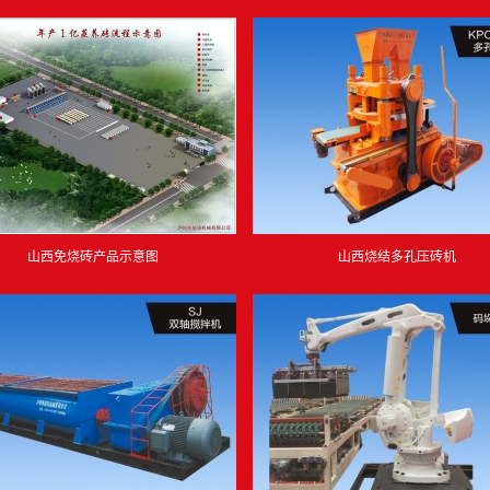
山西免烧砖产品示意图
山西烧结多孔压砖机