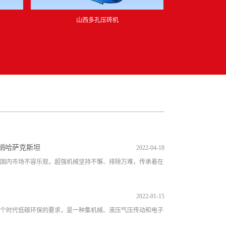
山西多孔压砖机
销哈萨克斯坦
2022-04-18
国内市场不容乐观，超强机械坚持不懈、排除万难，传承着在
2022-01-15
个时代低碳环保的要求，是一种集机械、液压气压传动和电子