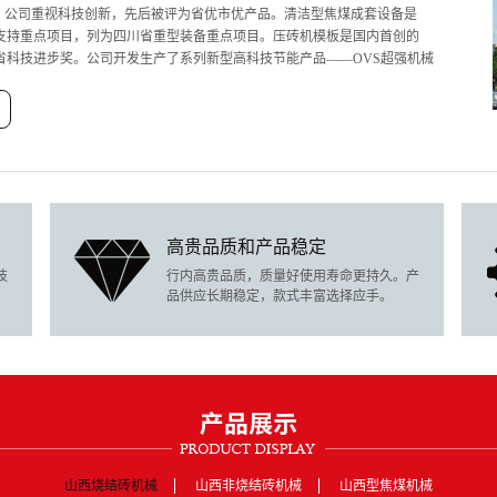
上。公司重视科技创新，先后被评为省优市优产品。清洁型焦煤成套设备
是
支持重点项目，列为四川省重型装备重点项目。压砖机模板是国内首创的
省科技进步奖。公司开发生产了系列新型高科技节能产品——OVS超强机械
业、专注、专心从事于高温热泵烘干除湿智能一体机设计、开发、生产、销售。
体系和高水准的技术服务队伍为产品质量提供了强有力保障。
高贵品质和产品稳定
技
行内高贵品质，质量好使用寿命更持久。产
品供应长期稳定，款式丰富选择应手。
山西烧结砖机械
山西非烧结砖机械
山西型焦煤机械