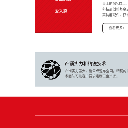
员工的20%以
科技部创新基金
爱采购
高抗磨配件，获
保鲜烘干机，
专
完善的质量保证
查看更多+
产销实力和精锐技术
产销实力强大，销售点遍布全国，精锐的
术团队可按客户要求定制五金产品。