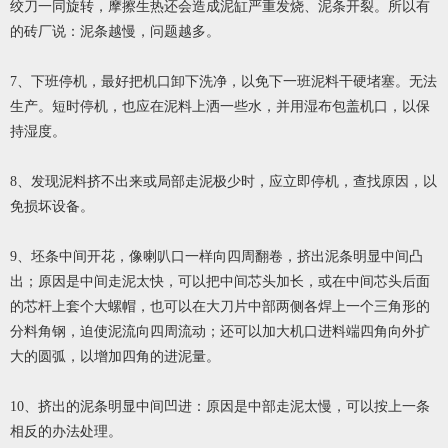
绞刀一同旋转，摩擦生热还会造成泥缸严重发烧、泥条开裂。所以有
的砖厂说：泥条越慢，问题越多。
7、下班停机，最好把机口卸下洗净，以免下一班泥料干硬堵塞。无法
生产。短时停机，也应在泥料上洒一些水，并用湿布包盖机口，以保
持湿度。
8、发现泥料挤不出来或局部走泥极少时，应立即停机，查找原因，以
免损坏设备。
9、坯条中间开花，像喇叭口一样向四周翻卷，挤出泥条明显中间凸
出；原因是中间走泥太快，可以把中间芯头加长，或在中间芯头后面
的芯杆上套个大螺帽，也可以在大刀片中部两侧各焊上一个三角形的
分料角钢，迫使泥流向四周流动；还可以加大机口进料端四角向外扩
大的圆弧，以增加四角的进泥量。
10、挤出的泥条明显中间凹进：原因是中部走泥太慢，可以按上一条
相反的办法处理。