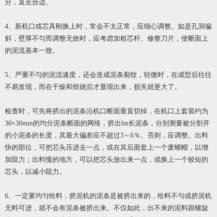
分，直至合适。
4、新机口或芯具刚换上时，常会不太正常，应细心调整。如是孔洞偏
斜，壁厚不匀而调整无效时，应考虑加粗芯杆、修整刀片，使断面上
的泥流基本一致。
5、严重不匀的泥流速度，还会造成泥条裂纹，轻微时，在成型后往往
不易发现，而在干燥和焙烧后才显现出来，损失就更大了。
检查时，可先将挤出的泥条沿机口断面垂直切掉，在机口上套装约为
30×30mm的均分泥条断面的网络，挤出lm长泥条，分别测量被分割开
的小泥条的长度，其最大偏差应不超过3～6％。否则，应调整。出料
快的部位，可把芯头压进去一点，或在其后面套上一个废螺帽，以增
加阻力；出料慢的地方，可以把芯头放出来一点，或换上一个较短的
芯头，以减小阻力。
6、一定要均匀给料，挤泥机的泥条是被挤出来的，给料不匀或挤泥机
无料可进，就不会有泥条被挤出来。不仅如此，出不来的泥料跟螺旋