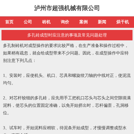
泸州市超强机械有限公司
首页
公司
砖机
询价
案例
新闻
烘干机
多孔砖成型时应注意的事项及常见问题处理
多孔制砖机对成型操作的要求比较严格，在生产准备和操作过程中，
如果稍有疏忽，就会给成型带来不少问题。因此，在成型操作中应特
别注意下列几点：
1、安装时，应使机头、机口、芯具和螺旋绞刀轴的中线对正，使泥流
均匀。
2、对芯杆较细的多孔砖，应先用手工把机口芯头与芯头之间空隙填满
泥料，使芯头的位置固定准确，以免开始挤出时，芯杆偏歪，孔洞移
位。
3、试车时，开始泥料应稍软，待泥条开始成型，才慢慢调整成型水