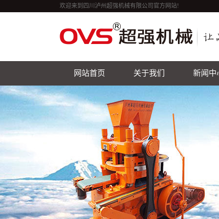
欢迎来到四川泸州超强机械有限公司官方网站!
网站首页
关于我们
新闻中