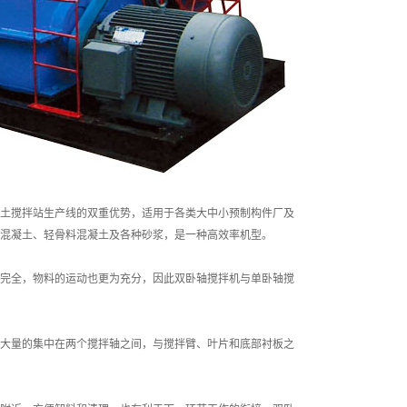
凝土搅拌站生产线的双重优势，适用于各类大中小预制构件厂及
混凝土、轻骨料混凝土及各种砂浆，是一种高效率机型。
完全，物料的运动也更为充分，因此双卧轴搅拌机与单卧轴搅
大量的集中在两个搅拌轴之间，与搅拌臂、叶片和底部衬板之