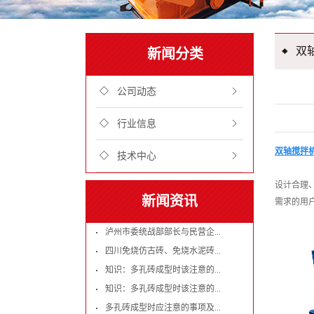
双
新闻分类
公司动态
行业信息
双轴搅拌
技术中心
设计合理
新闻资讯
需求的用
泸州市委统战部部长与民营企...
四川免烧仿古砖、免烧水泥砖...
知识：多孔砖成型时该注意的...
知识：多孔砖成型时该注意的...
多孔砖成型时应注意的事项及...