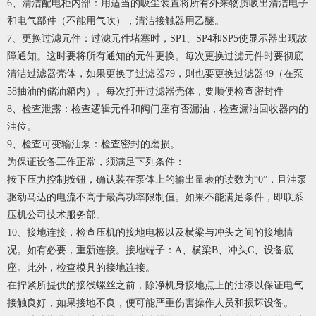
6、清洁配电柜内部：用适当的吸尘装置将所有外来物质吸出清洁电子
和电气部件（不能用气吹），清洁接触器用乙醚。
7、更换过滤元件：过滤元件堵塞时，SP1、SP4和SP5使显示器出现故
障通知。这时要将所有通知的元件更换。每次更换过滤元件时要彻底
清洁过滤器壳体，如果更换了过滤器79，则也要更换过滤器49（在泵
58抽油的储油箱内）。每次打开过滤器壳体，要顺便检查密封件
8、检查泄露：检查逻辑元件和阀门座有否漏油，检查漏油回收器内的
油位。
9、检查可变输油泵：检查密封的磨损。
为保证设备工作正常，须满足下列条件：
按下压力控制按钮，确认装在泵体上的输出量表的读数为“0”，且油泵
驱动马达的电流不高于最高功率限制值。如果不能满足条件，即联系
压机公司技术服务部。
10、接地连接，检查压机的接地电极以及横梁与冲头之间的接地情
况。如有必要，重新连接。接地端子：A、横梁B、冲头C、设备底
座。此外，检查模具的接地连接。
在拧紧所提供的接线螺丝之前，除净机身接地点上的油漆以保证电气
接触良好，如果接地不良，便可能严重伤害操作人员和损坏设备。