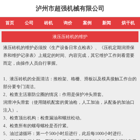
泸州市超强机械有限公司
首页
公司
砖机
询价
案例
新闻
烘干机
液压压砖机的维护
液压砖机的维护必须按《生产设备日常点检表》、《压机定期润滑保
养和维护记录表》上规定的时间、内容完成，其它维护工作则看需要
而定，由操作人员自行掌握。
1、液压砖机的全面清洁：推粉架、格栅、滑板以及模具接触工作台的
部分要专门清洁。
2、检查主活塞防尘圈的情况：作用是保护冲头滑套。
润滑冲头滑套（使用随机配套的黄油枪，人工加油，从配备的加油口
注入）。
3、检查顶出机构：检查漏油和螺丝松动。
4、检查所有的螺母螺栓是否拧紧。
5、油过滤循环：第一个500小时后进行，此后每1000小时进行。