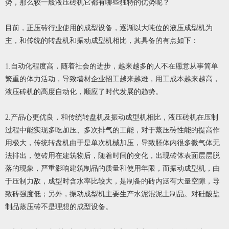
势，那么较一般液压砖机它都有哪些独特的优势呢？
目前，正压砖行业使用的成型设备，逐渐以大吨位的液压成型机为
主，和传统的转盘机和振动成型机相比，其具备的有点如下：
1.自动化程度高，随着社会的进步，越来越多的人不在愿意从事简单
繁重的体力活动，导致墙材企业招工越来越难，用工成本越来越高，
液压砖机的高度自动化，顺应了时代发展的趋势。
2.产品心更优良，和传统转盘机及振动成型机相比，液压砖机在压制
过程中能实现多吃加压、多次排气的工能，对于蒸压砖性能的提高作
用极大，传统转盘机由于是单次机械加压，导致胚体内很多微气体无
法排出，使砖用在建筑物后，随着时间的变化，出现砖体表面层层脱
落的现象，严重影响建筑制品的质量和使用年限，而振动成型机，由
于压制力敌，成型时含水率比较大，是制备的砖内涵有大量空隙，导
致砖强度低；另外，振动成型机主要生产水泥混泥土制品。对硅酸盐
制品蒸压砖不是理想的成型设备。